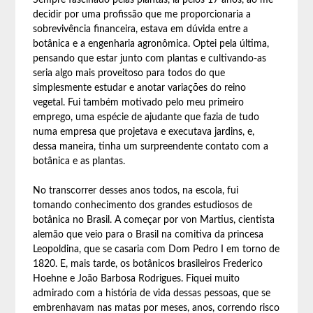
Sempre fascinado pelas plantas, lá pelos 17 anos, ao me
decidir por uma profissão que me proporcionaria a
sobrevivência financeira, estava em dúvida entre a
botânica e a engenharia agronômica. Optei pela última,
pensando que estar junto com plantas e cultivando-as
seria algo mais proveitoso para todos do que
simplesmente estudar e anotar variações do reino
vegetal. Fui também motivado pelo meu primeiro
emprego, uma espécie de ajudante que fazia de tudo
numa empresa que projetava e executava jardins, e,
dessa maneira, tinha um surpreendente contato com a
botânica e as plantas.
No transcorrer desses anos todos, na escola, fui
tomando conhecimento dos grandes estudiosos de
botânica no Brasil. A começar por von Martius, cientista
alemão que veio para o Brasil na comitiva da princesa
Leopoldina, que se casaria com Dom Pedro I em torno de
1820. E, mais tarde, os botânicos brasileiros Frederico
Hoehne e João Barbosa Rodrigues. Fiquei muito
admirado com a história de vida dessas pessoas, que se
embrenhavam nas matas por meses, anos, correndo risco