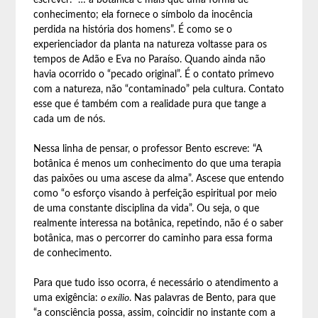
escrever: “… a botânica é mais que uma forma de
conhecimento; ela fornece o símbolo da inocência
perdida na história dos homens”. É como se o
experienciador da planta na natureza voltasse para os
tempos de Adão e Eva no Paraíso. Quando ainda não
havia ocorrido o “pecado original”. É o contato primevo
com a natureza, não “contaminado” pela cultura. Contato
esse que é também com a realidade pura que tange a
cada um de nós.
Nessa linha de pensar, o professor Bento escreve: “A
botânica é menos um conhecimento do que uma terapia
das paixões ou uma ascese da alma”. Ascese que entendo
como “o esforço visando à perfeição espiritual por meio
de uma constante disciplina da vida”. Ou seja, o que
realmente interessa na botânica, repetindo, não é o saber
botânica, mas o percorrer do caminho para essa forma
de conhecimento.
Para que tudo isso ocorra, é necessário o atendimento a
uma exigência:
o exílio
. Nas palavras de Bento, para que
“a consciência possa, assim, coincidir no instante com a