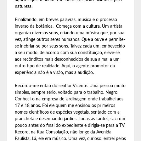
aqueles que venham a se interessar pelas plantas e pela
natureza.
Finalizando, em breves palavras, música é o processo
inverso da botânica. Começa com a cultura. Um artista
organiza diversos sons, criando uma música que, por sua
vez, atinge outros seres humanos. Que a ouve e permite-
se inebriar-se por seus sons. Talvez cada um, embevecido
a seu modo, de acordo com sua constituição, eleve-se
aos recônditos mais desconhecidos de sua alma; a um
outro tipo de realidade. Aqui, o agente promotor da
experiência não é a visão, mas a audição.
Recordo-me então do senhor Vicente. Uma pessoa muito
simples, sempre sério, voltado para o trabalho. Negro.
Conheci-o na empresa de jardinagem onde trabalhei aos
17 e 18 anos. Foi ele quem me ensinou os primeiros
nomes científicos de espécies vegetais, sentado com a
prancheta e desenhando jardins. Todas as tardes, saía um
pouco antes do final do expediente e dirigia-se para a TV
Record, na Rua Consolação, não longe da Avenida
Paulista. Lá, ele era músico. Uma vez, curioso, entrei pelos