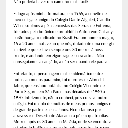
Não poderia haver um caminho mais fácil?
E, logo após minha formatura, em 1965, a convite de
meu colega e amigo do Colégio Dante Alighieri, Claudio
Willer, subimos a pé as encostas das Serras de Extrema,
liderados pelo botânico e orquidófilo Anton von Ghillany:
barão húngaro radicado no Brasil. Era um homem magro,
15 a 20 anos mais velho que nós, dotado de uma energia
incrível, e que estava sempre uns 30 metros à nossa
frente, e andando em zigue-zague, serra acima. Não
conseguíamos alcançá-lo, a não ser quando ele parava.
Entretanto, o personagem mais emblemático entre
todos, ao menos para mim, foi o professor Albrecht
Tabor, que ensinou botânica no Colégio Visconde de
Porto Seguro, em São Paulo, nas décadas de 1940 a
1970. Infelizmente, não o conheci, pois cursava outro
colégio. Foi o ídolo de muitos de meus primos, amigos e
de grande parte de seus alunos. Ficou famoso por
atravessar o Deserto de Atacama a pé em quatro dias.
Morreu após os 80 anos na Malásia, onde se encontrava