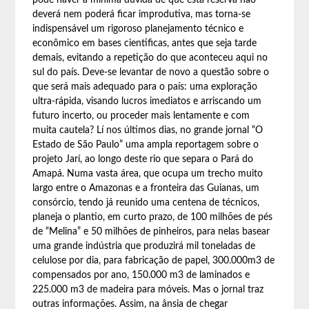
pode haver a mínima dúvida de que esta reserva não
deverá nem poderá ficar improdutiva, mas torna-se
indispensável um rigoroso planejamento técnico e
econômico em bases cientificas, antes que seja tarde
demais, evitando a repetição do que aconteceu aqui no
sul do país. Deve-se levantar de novo a questão sobre o
que será mais adequado para o país: uma exploração
ultra-rápida, visando lucros imediatos e arriscando um
futuro incerto, ou proceder mais lentamente e com
muita cautela? Lí nos últimos dias, no grande jornal “O
Estado de São Paulo” uma ampla reportagem sobre o
projeto Jarí, ao longo deste rio que separa o Pará do
Amapá. Numa vasta área, que ocupa um trecho muito
largo entre o Amazonas e a fronteira das Guianas, um
consórcio, tendo já reunido uma centena de técnicos,
planeja o plantio, em curto prazo, de 100 milhões de pés
de “Melina” e 50 milhões de pinheiros, para nelas basear
uma grande indústria que produzirá mil toneladas de
celulose por dia, para fabricação de papel, 300.000m3 de
compensados por ano, 150.000 m3 de laminados e
225.000 m3 de madeira para móveis. Mas o jornal traz
outras informações. Assim, na ânsia de chegar