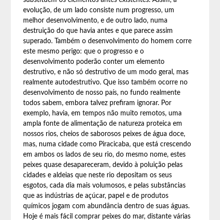
substituem os elementos antes existentes. Assim, a
evolução, de um lado consiste num progresso, um
melhor desenvolvimento, e de outro lado, numa
destruição do que havia antes e que parece assim
superado. Também o desenvolvimento do homem corre
este mesmo perigo: que o progresso e o
desenvolvimento poderão conter um elemento
destrutivo, e não só destrutivo de um modo geral, mas
realmente autodestrutivo. Que isso também ocorre no
desenvolvimento de nosso país, no fundo realmente
todos sabem, embora talvez prefiram ignorar. Por
exemplo, havia, em tempos não muito remotos, uma
ampla fonte de alimentação de natureza proteica em
nossos rios, cheios de saborosos peixes de água doce,
mas, numa cidade como Piracicaba, que está crescendo
em ambos os lados de seu rio, do mesmo nome, estes
peixes quase desapareceram, devido à poluição pelas
cidades e aldeias que neste rio depositam os seus
esgotos, cada dia mais volumosos, e pelas substâncias
que as indústrias de açúcar, papel e de produtos
químicos jogam com abundância dentro de suas águas.
Hoje é mais fácil comprar peixes do mar, distante várias