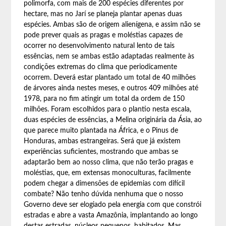
polimorfa, com mais de 200 espécies diferentes por
hectare, mas no Jarí se planeja plantar apenas duas
espécies. Ambas são de origem alienígena, e assim não se
pode prever quais as pragas e moléstias capazes de
ocorrer no desenvolvimento natural lento de tais
essências, nem se ambas estão adaptadas realmente às
condições extremas do clima que periodicamente
ocorrem. Deverá estar plantado um total de 40 milhões
de árvores ainda nestes meses, e outros 409 milhões até
1978, para no fim atingir um total da ordem de 150
milhões. Foram escolhidos para o plantio nesta escala,
duas espécies de essências, a Melina originária da Ásia, ao
que parece muito plantada na África, e o Pinus de
Honduras, ambas estrangeiras. Será que já existem
experiências suficientes, mostrando que ambas se
adaptarão bem ao nosso clima, que não terão pragas e
moléstias, que, em extensas monoculturas, facilmente
podem chegar a dimensões de epidemias com difícil
combate? Não tenho dúvida nenhuma que o nosso
Governo deve ser elogiado pela energia com que constrói
estradas e abre a vasta Amazônia, implantando ao longo