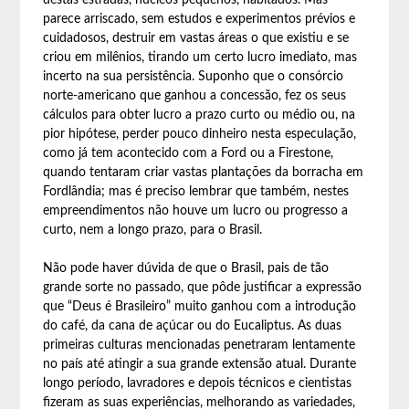
destas estradas, núcleos pequenos, habitados. Mas
parece arriscado, sem estudos e experimentos prévios e
cuidadosos, destruir em vastas áreas o que existiu e se
criou em milênios, tirando um certo lucro imediato, mas
incerto na sua persistência. Suponho que o consórcio
norte-americano que ganhou a concessão, fez os seus
cálculos para obter lucro a prazo curto ou médio ou, na
pior hipótese, perder pouco dinheiro nesta especulação,
como já tem acontecido com a Ford ou a Firestone,
quando tentaram criar vastas plantações da borracha em
Fordlândia; mas é preciso lembrar que também, nestes
empreendimentos não houve um lucro ou progresso a
curto, nem a longo prazo, para o Brasil.
Não pode haver dúvida de que o Brasil, pais de tão
grande sorte no passado, que pôde justificar a expressão
que “Deus é Brasileiro” muito ganhou com a introdução
do café, da cana de açúcar ou do Eucaliptus. As duas
primeiras culturas mencionadas penetraram lentamente
no país até atingir a sua grande extensão atual. Durante
longo período, lavradores e depois técnicos e cientistas
fizeram as suas experiências, melhorando as variedades,