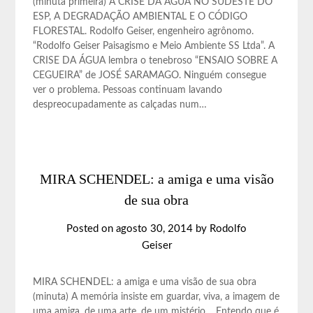
(minuta primeira) A CRISE DA ÁGUA NO SUDESTE DO
ESP, A DEGRADAÇÃO AMBIENTAL E O CÓDIGO
FLORESTAL. Rodolfo Geiser, engenheiro agrônomo.
“Rodolfo Geiser Paisagismo e Meio Ambiente SS Ltda”. A
CRISE DA ÁGUA lembra o tenebroso “ENSAIO SOBRE A
CEGUEIRA” de JOSÉ SARAMAGO. Ninguém consegue
ver o problema. Pessoas continuam lavando
despreocupadamente as calçadas num…
MIRA SCHENDEL: a amiga e uma visão
de sua obra
Posted on
agosto 30, 2014
by
Rodolfo
Geiser
MIRA SCHENDEL: a amiga e uma visão de sua obra
(minuta) A memória insiste em guardar, viva, a imagem de
uma amiga, de uma arte, de um mistério… Entendo que é